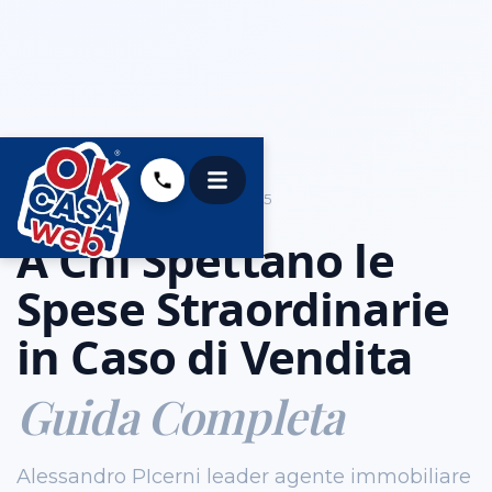
UNCATEGORIZED
01.10.2025
A Chi Spettano le
Spese Straordinarie
in Caso di Vendita
Guida Completa
Alessandro PIcerni leader agente immobiliare