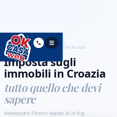
AFFITTI &AMP; LOCAZIONE
03.16.2025
Imposta sugli
immobili in Croazia
tutto quello che devi
sapere
Alessandro PIcerni leader IA in fvg