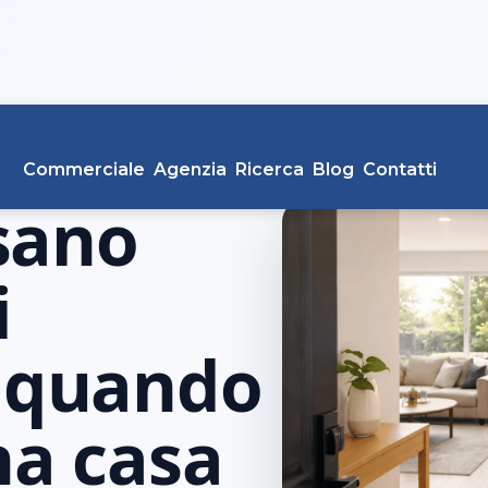
Commerciale
Agenzia
Ricerca
Blog
Contatti
sano
i
i quando
na casa