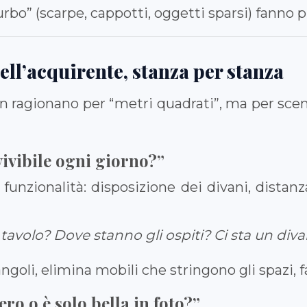
urbo” (scarpe, cappotti, oggetti sparsi) fanno
ell’acquirente, stanza per stanza
non ragionano per “metri quadrati”, ma per scen
vivibile ogni giorno?”
unzionalità: disposizione dei divani, distanz
 tavolo? Dove stanno gli ospiti? Ci sta un di
ngoli, elimina mobili che stringono gli spazi, 
ero o è solo bella in foto?”