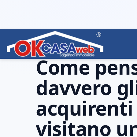
COMPRARE CASA
04.28.2026
Come pen
davvero gl
acquirent
visitano u