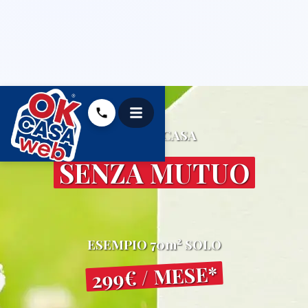
LA TUA CASA
SENZA MUTUO
2
ESEMPIO 70m
SOLO
299€ / MESE*