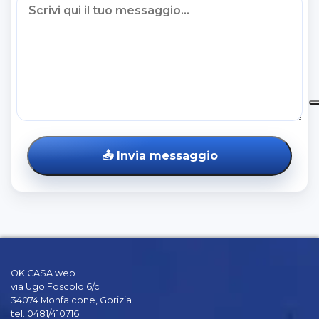
📤
Invia messaggio
OK CASA web
via Ugo Foscolo 6/c
34074 Monfalcone, Gorizia
tel. 0481/410716