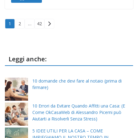
Paginazione
1
2
…
42
degli
articoli
Leggi anche:
10 domande che devi fare al notaio (prima di
firmare)
10 Errori da Evitare Quando Affitti una Casa: (E
Come OkCasaWeb di Alessandro Picerni può
Aiutarti a Risolverli Senza Stress)
5 IDEE UTILI PER LA CASA – COME
IMPIEGHIAMO IL NOSTRO TEMPO IN