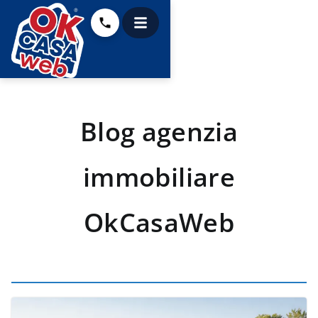
Salta
al
contenuto
Blog agenzia
immobiliare
OkCasaWeb