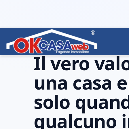
MUTUI &AMP; FINANZIAMENTI
06.10.202
Il vero val
una casa 
solo quan
qualcuno i