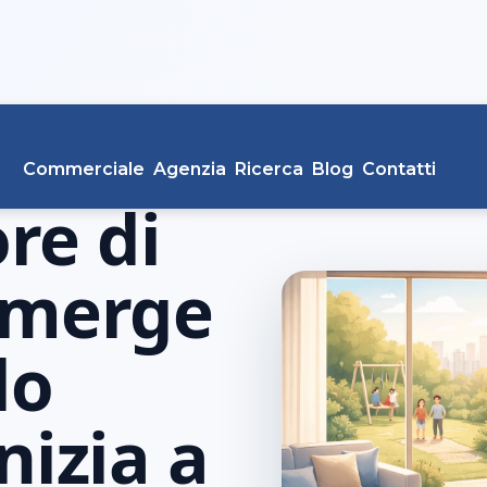
6
Commerciale
Agenzia
Ricerca
Blog
Contatti
ore di
emerge
do
nizia a