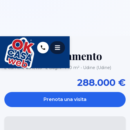
VENDITA
Udine Appartamento
2 Camere da letto • 2 Bagni • 140 m² • Udine (Udine)
288.000 €
Prenota una visita