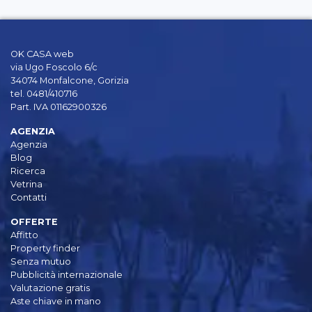
OK CASA web
via Ugo Foscolo 6/c
34074 Monfalcone, Gorizia
tel. 0481/410716
Part. IVA 01162900326
AGENZIA
Agenzia
Blog
Ricerca
Vetrina
Contatti
OFFERTE
Affitto
Property finder
Senza mutuo
Pubblicità internazionale
Valutazione gratis
Aste chiave in mano