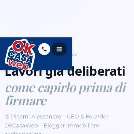
COMPRARE CASA
06.09.2026
Lavori già deliberati
come capirlo prima di
firmare
di Picerni Alessandro – CEO & Founder
OkCasaWeb – Blogger immobiliare