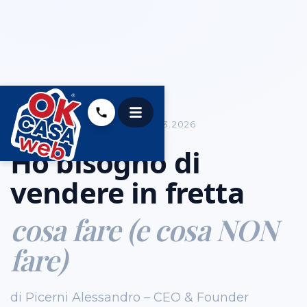
COME VENDERE CASA
05.13.2026
Ho bisogno di
vendere in fretta
cosa fare (e cosa NON
fare)
di Picerni Alessandro – CEO & Founder