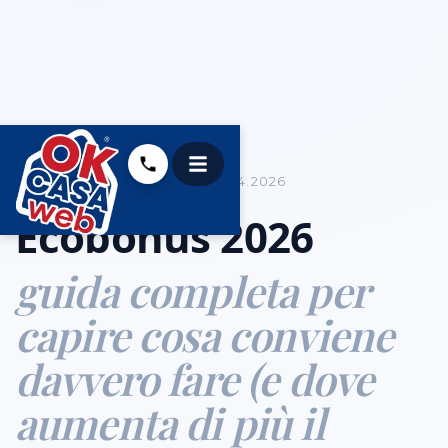
COME VENDERE CASA
02.14.2026
Ecobonus 2026
guida completa per
capire cosa conviene
davvero fare (e dove
aumenta di più il