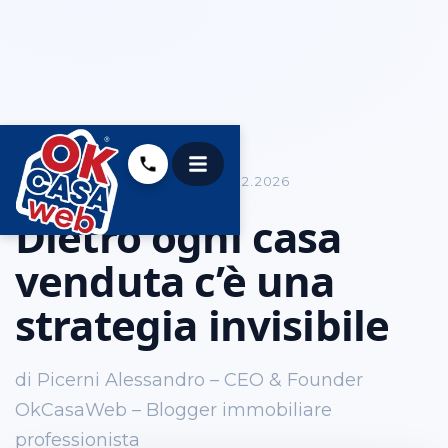
COME VENDERE CASA
05.02.2026
Dietro ogni casa
venduta c’è una
strategia invisibile
di Picerni Alessandro – CEO & Founder
OkCasaWeb – Blogger immobiliare
professionista