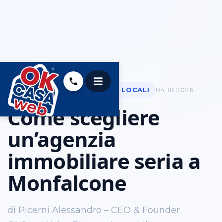
MONFALCONE &AMP; ZONE LOCALI
04.18.2026
Come scegliere
un’agenzia
immobiliare seria a
Monfalcone
di Picerni Alessandro – CEO & Founder