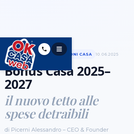
BONUS &AMP; AGEVOLAZIONI CASA
10.06.2025
Bonus Casa 2025–
2027
il nuovo tetto alle
spese detraibili
di Picerni Alessandro – CEO & Founder